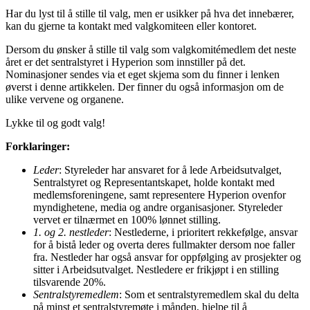
Har du lyst til å stille til valg, men er usikker på hva det innebærer,
kan du gjerne ta kontakt med valgkomiteen eller kontoret.
Dersom du ønsker å stille til valg som valgkomitémedlem det neste
året er det sentralstyret i Hyperion som innstiller på det.
Nominasjoner sendes via et eget skjema som du finner i lenken
øverst i denne artikkelen. Der finner du også informasjon om de
ulike vervene og organene.
Lykke til og godt valg!
Forklaringer:
Leder
: Styreleder har ansvaret for å lede Arbeidsutvalget,
Sentralstyret og Representantskapet, holde kontakt med
medlemsforeningene, samt representere Hyperion ovenfor
myndighetene, media og andre organisasjoner. Styreleder
vervet er tilnærmet en 100% lønnet stilling.
1. og 2. nestleder
: Nestlederne, i prioritert rekkefølge, ansvar
for å bistå leder og overta deres fullmakter dersom noe faller
fra. Nestleder har også ansvar for oppfølging av prosjekter og
sitter i Arbeidsutvalget. Nestledere er frikjøpt i en stilling
tilsvarende 20%.
Sentralstyremedlem
: Som et sentralstyremedlem skal du delta
på minst et sentralstyremøte i månden, hjelpe til å