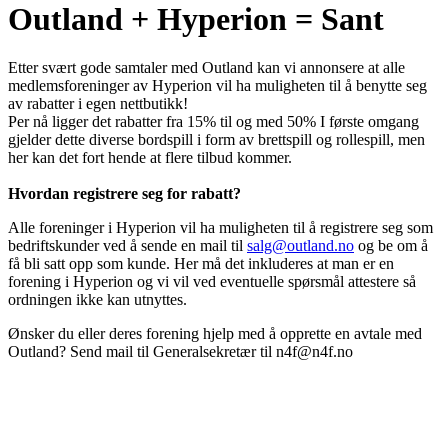
Outland + Hyperion = Sant
Etter svært gode samtaler med Outland kan vi annonsere at alle
medlemsforeninger av Hyperion vil ha muligheten til å benytte seg
av rabatter i egen nettbutikk!
Per nå ligger det rabatter fra 15% til og med 50% I første omgang
gjelder dette diverse bordspill i form av brettspill og rollespill, men
her kan det fort hende at flere tilbud kommer.
Hvordan registrere seg for rabatt?
Alle foreninger i Hyperion vil ha muligheten til å registrere seg som
bedriftskunder ved å sende en mail til
salg@outland.no
og be om å
få bli satt opp som kunde. Her må det inkluderes at man er en
forening i Hyperion og vi vil ved eventuelle spørsmål attestere så
ordningen ikke kan utnyttes.
Ønsker du eller deres forening hjelp med å opprette en avtale med
Outland? Send mail til Generalsekretær til n4f@n4f.no